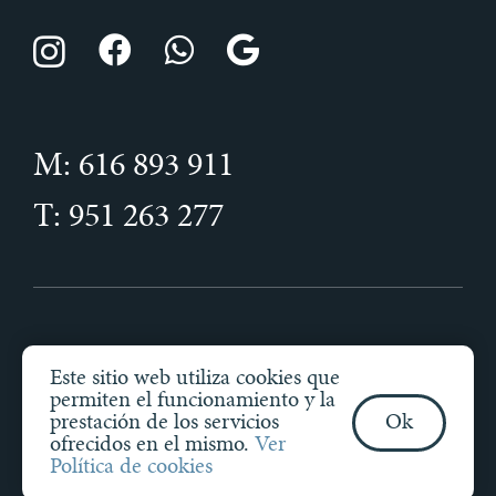
M: 616 893 911
T: 951 263 277
Clínica dental Daniel Pérez © Todos los
Este sitio web utiliza cookies que
derechos reservados
permiten el funcionamiento y la
prestación de los servicios
Ok
Política de cookies
—
Política de privacidad
ofrecidos en el mismo.
Ver
Desarrollado por
com-à-porter
Política de cookies