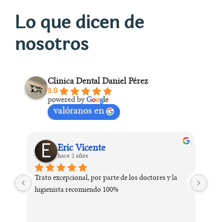
Lo que dicen de
nosotros
Clinica Dental Daniel Pérez
5.0
powered by
G
o
o
g
l
e
valóranos en
Eric Vicente
hace 2 años
Trato excepcional, por parte de los doctores y la 
higienista recomiendo 100%