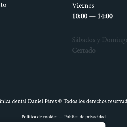
to
Viernes
10:00 — 14:00
Sábados y Doming
Cerrado
ínica dental Daniel Pérez © Todos los derechos reserva
Política de cookies
—
Política de privacidad
Desarrollado por
com-à-porter